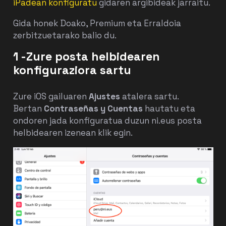
iPadean konfiguratu
gidaren argibideak jarraitu.
Gida honek Doako, Premium eta Erraldoia
zerbitzuetarako balio du.
1 -Zure posta helbidearen
konfiguraziora sartu
Zure iOS gailuaren
Ajustes
atalera sartu.
Bertan
Contraseñas y Cuentas
hautatu eta
ondoren jada konfiguratua duzun
ni
.eus
posta
helbidearen izenean klik egin.