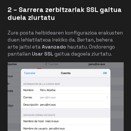
2 – Sarrera zerbitzariak SSL gaitua
duela ziurtatu
Zure posta helbidearen konfigurazioa erakusten
duen lehiatilatxoa irekiko da. Bertan, behera
arte jaitsi eta
Avanzado
hautatu. Ondorengo
pantailan
Usar SSL
gaitua dagoela ziurtatu.