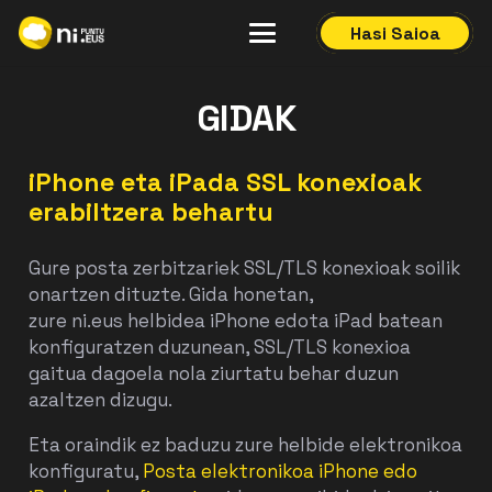
Hasi Saioa
GIDAK
iPhone eta iPada SSL konexioak
erabiltzera behartu
Gure posta zerbitzariek SSL/TLS konexioak soilik
onartzen dituzte. Gida honetan,
zure
ni
.eus
helbidea iPhone edota iPad batean
konfiguratzen duzunean, SSL/TLS konexioa
gaitua dagoela nola ziurtatu behar duzun
azaltzen dizugu.
Eta oraindik ez baduzu zure helbide elektronikoa
konfiguratu,
Posta elektronikoa iPhone edo