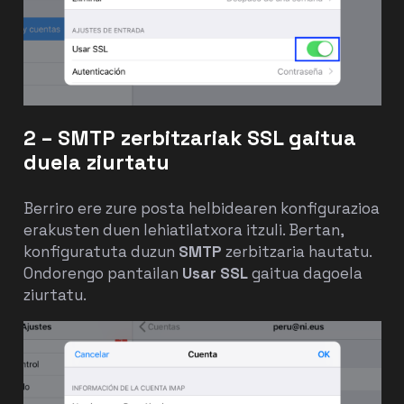
2 – SMTP zerbitzariak SSL gaitua
duela ziurtatu
Berriro ere zure posta helbidearen konfigurazioa
erakusten duen lehiatilatxora itzuli. Bertan,
konfiguratuta duzun
SMTP
zerbitzaria hautatu.
Ondorengo pantailan
Usar SSL
gaitua dagoela
ziurtatu.