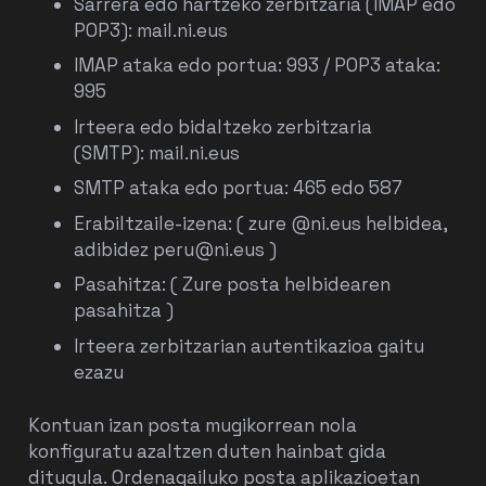
Sarrera edo hartzeko zerbitzaria (IMAP edo
POP3):
mail.ni.eus
IMAP ataka edo portua:
993
/ POP3 ataka:
995
Irteera edo bidaltzeko zerbitzaria
(SMTP):
mail.ni.eus
SMTP ataka edo portua: 465 edo
587
Erabiltzaile-izena: ( zure @ni.eus helbidea,
adibidez peru@ni.eus )
Pasahitza: ( Zure posta helbidearen
pasahitza )
Irteera zerbitzarian autentikazioa gaitu
ezazu
Kontuan izan
posta mugikorrean nola
konfiguratu
azaltzen duten hainbat gida
ditugula.
Ordenagailuko posta aplikazioetan