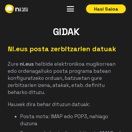
Hasi Saioa
GIDAK
Ni.eus posta zerbitzarien datuak
Zure
ni.eus
helbide elektronikoa mugikorrean
edo ordenagailuko posta programa batean
konfiguratzeko orduan, batzuetan gure
zerbitzarien izena, atakak, etab. definitu
beharko dituzu.
Hauxek dira behar dituzun datuak:
Posta mota:
IMAP
edo POP3, nahiago
duzuna