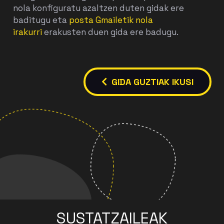
nola konfiguratu
azaltzen duten gidak ere
baditugu eta
posta Gmailetik nola
irakurri
erakusten duen gida ere badugu.
GIDA GUZTIAK IKUSI
SUSTATZAILEAK