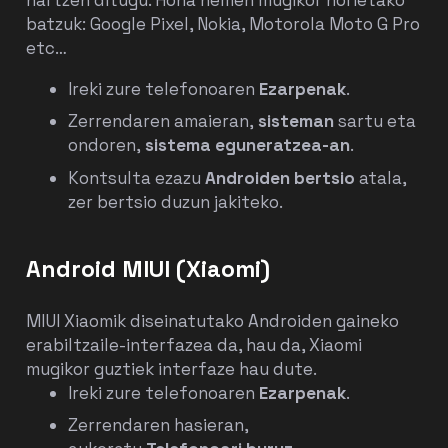
batzuk: Google Pixel, Nokia, Motorola Moto G Pro
etc…
Ireki zure telefonoaren
Ezarpenak
.
Zerrendaren amaieran,
sisteman
sartu eta
ondoren,
sistema eguneratzea-an
.
Kontsulta ezazu
Androiden bertsio
atala,
zer bertsio duzun jakiteko.
Android MIUI (Xiaomi)
MIUI Xiaomik diseinatutako Androiden gaineko
erabiltzaile-interfazea da, hau da, Xiaomi
mugikor guztiek interfaze hau dute.
Ireki zure telefonoaren
Ezarpenak
.
Zerrendaren hasieran,