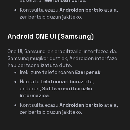
aukeratu
Telefonoari buruz
.
Kontsulta ezazu
Androiden bertsio
atala,
zer bertsio duzun jakiteko.
Android ONE UI (Samsung)
One UI, Samsung-en erabiltzaile-interfazea da.
Samsung mugikor guztiek, Androiden interfaze
hau pertsonalizatuta dute.
Ireki zure telefonoaren
Ezarpenak
.
Hautatu
telefonoari buruz
eta,
ondoren,
Softwareari buruzko
informazioa
.
Kontsulta ezazu
Androiden bertsio
atala,
zer bertsio duzun jakiteko.