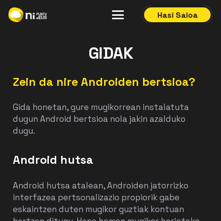
Hasi Saioa
GIDAK
Zein da nire Androiden bertsioa?
Gida honetan, gure mugikorrean instalatuta
dugun Android bertsioa nola jakin azalduko
dugu.
Android hutsa
Android hutsa atalean, Androiden jatorrizko
interfazea pertsonalizazio propiorik gabe
eskaintzen duten mugikor guztiak kontuan
hartzen ditugu. Hona hemen mugikor horietako